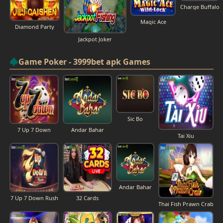
Charge Buffalo
Magic Ace
Diamond Party
Jackpot Joker
Game Poker - 3999bet apk Games
Sic Bo
7 Up 7 Down
Andar Bahar
Tai Xiu
Andar Bahar
7 Up 7 Down Rush
32 Cards
Thai Fish Prawn Crab