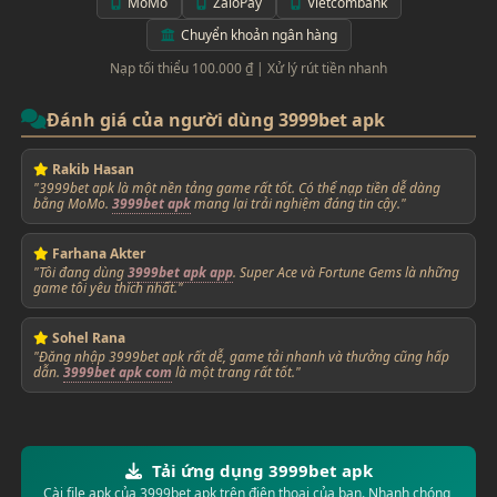
MoMo
ZaloPay
Vietcombank
Chuyển khoản ngân hàng
Nạp tối thiểu 100.000 ₫ | Xử lý rút tiền nhanh
Đánh giá của người dùng 3999bet apk
Rakib Hasan
"3999bet apk là một nền tảng game rất tốt. Có thể nạp tiền dễ dàng
bằng MoMo.
3999bet apk
mang lại trải nghiệm đáng tin cậy."
Farhana Akter
"Tôi đang dùng
3999bet apk app
. Super Ace và Fortune Gems là những
game tôi yêu thích nhất."
Sohel Rana
"Đăng nhập 3999bet apk rất dễ, game tải nhanh và thưởng cũng hấp
dẫn.
3999bet apk com
là một trang rất tốt."
Tải ứng dụng 3999bet apk
Cài file apk của 3999bet apk trên điện thoại của bạn. Nhanh chóng,