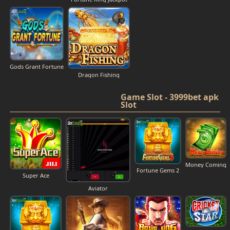
Gods Grant Fortune
Dragon Fishing
Game Slot - 3999bet apk
slot_machine
Slot
Money Coming
Fortune Gems 2
Super Ace
Aviator