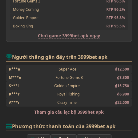
Fortune Gems 3
RTP 96.5%
Money Coming
RTP 96.2%
Golden Empire
RTP 95.8%
Boxing King
RTP 95.5%
Chơi game 3999bet apk ngay
Người thắng gần đây trên 3999bet apk
R***a
Super Ace
₫12.500
M***n
Fortune Gems 3
₫8.300
S***l
Golden Empire
₫15.750
K***r
Royal Fishing
₫6.900
A***i
Crazy Time
₫22.000
Tham gia câu lạc bộ 3999bet apk
Phương thức thanh toán của 3999bet apk