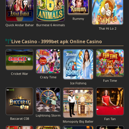
Rummy
Quick Andar Bahar
Burmese 6 Animals
Thai Hi Lo 2
Live Casino - 3999bet apk Online Casino
Cricket War
Crazy Time
Fun Time
Ice Fishing
Lightning Storm
Baccarat C08
Fan Tan
Monopoly Big Baller