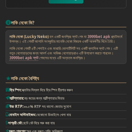
লাকি নেকো কি?
লাকি নেকো (Lucky Neko)
হল একটি জনপ্রিয় স্লট গেম যা
3999bet apk
প্ল্যাটফর্মে
উপলব্ধ। এই গেমটি জাপানি সংস্কৃতির মানেকি নেকো বিষয়ক একটি আকর্ষণীয় থিমে তৈরি।
লাকি নেকো গেমটি ৫টি পেলাইন এবং মাঝারি ভোলাটিলিটি সহ একটি ক্লাসিক স্লট গেম। এটি
নতুন খেলোয়াড়দের জন্য আদর্শ এবং অভিজ্ঞ খেলোয়াড়রাও এটি উপভোগ করতে পারবেন।
3999bet apk স্লট
গেমসের মধ্যে এটি অন্যতম জনপ্রিয়।
লাকি নেকো বৈশিষ্ট্য
star
ফ্রি স্পিন:
স্ক্যাটার সিম্বল দিয়ে ফ্রি স্পিন ট্রিগার করুন
মাল্টিপ্লায়ার:
বড় জয়ের জন্য মাল্টিপ্লায়ার ফিচার
উচ্চ RTP:
৯৬.৫% RTP সহ ভালো জেতার সুযোগ
মোবাইল অপ্টিমাইজড:
যেকোনো ডিভাইসে খেলা যায়
সাশ্রয়ী বেট:
ছোট বেট দিয়ে শুরু করা যায়
দ্রুত গেমপ্লে:
স্মুথ এবং দ্রুত গেমিং অভিজ্ঞতা