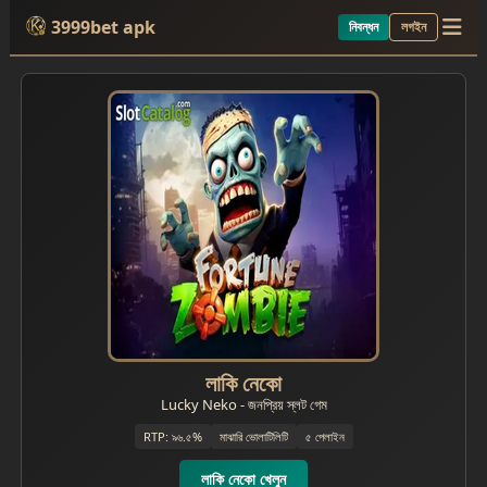
3999bet apk
নিবন্ধন
লগইন
লাকি নেকো
Lucky Neko - জনপ্রিয় স্লট গেম
RTP: ৯৬.৫%
মাঝারি ভোলাটিলিটি
৫ পেলাইন
লাকি নেকো খেলুন