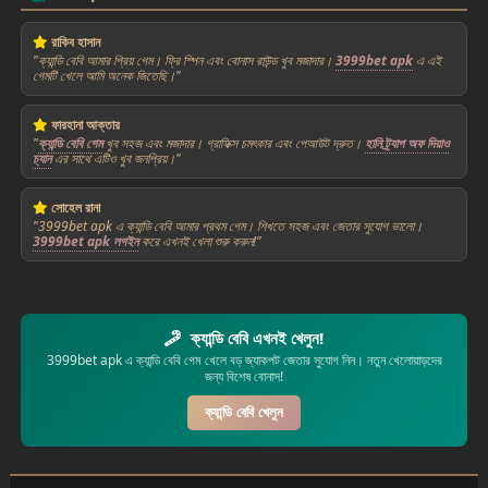
রাকিব হাসান
"ক্যান্ডি বেবি আমার প্রিয় গেম। ফ্রি স্পিন এবং বোনাস রাউন্ড খুব মজাদার।
3999bet apk
এ এই
গেমটি খেলে আমি অনেক জিতেছি।"
ফারহানা আক্তার
"
ক্যান্ডি বেবি গেম
খুব সহজ এবং মজাদার। গ্রাফিক্স চমৎকার এবং পেআউট দ্রুত।
হানি ট্র্যাপ অফ দিয়াও
চ্যান
এর সাথে এটিও খুব জনপ্রিয়।"
সোহেল রানা
"3999bet apk এ ক্যান্ডি বেবি আমার প্রথম গেম। শিখতে সহজ এবং জেতার সুযোগ ভালো।
3999bet apk লগইন
করে এখনই খেলা শুরু করুন!"
ক্যান্ডি বেবি এখনই খেলুন!
3999bet apk এ ক্যান্ডি বেবি গেম খেলে বড় জ্যাকপট জেতার সুযোগ নিন। নতুন খেলোয়াড়দের
জন্য বিশেষ বোনাস!
ক্যান্ডি বেবি খেলুন