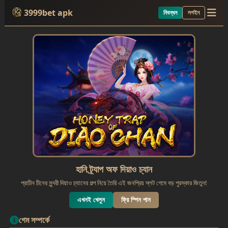
3999bet apk
নিবন্ধন
লগইন
হানি ট্র্যাপ অফ দিয়াও চ্যান
প্রাচীন চীনের সুন্দরী দিয়াও চ্যানের গল্প নিয়ে তৈরি এই জনপ্রিয় স্লট গেমে বড় পুরস্কার জিতুন!
এখনই খেলুন
ফ্রি স্পিন পান
গেম সম্পর্কে